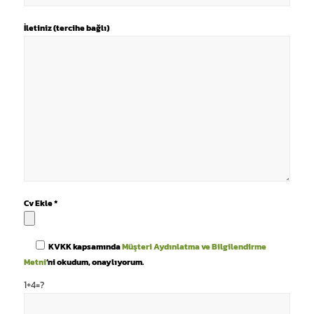
İletiniz (tercihe bağlı)
Cv Ekle *
KVKK kapsamında
Müşteri Aydınlatma ve Bilgilendirme
Metni
’ni okudum, onaylıyorum.
1+4=?