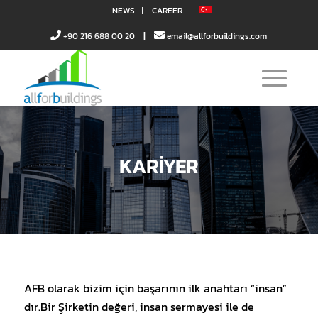
NEWS
CAREER
|
+90 216 688 00 20
email@allforbuildings.com
KARİYER
AFB olarak bizim için başarının ilk anahtarı “insan”
dır.Bir Şirketin değeri, insan sermayesi ile de