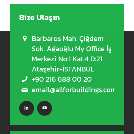
Bize Ulaşın
Barbaros Mah. Çiğdem
Sok. Ağaoğlu My Office İş
Merkezi No:1 Kat:4 D:21
Ataşehir-İSTANBUL
+90 216 688 00 20
email@allforbuildings.com