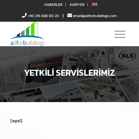
HABERLER
KARIYER
|
+90 216 688 00 20
email@allforbuildings.com
YETKİLİ SERVİSLERİMİZ
[wpsl]