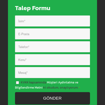
Talep Formu
KVKK kapsamında
Müşteri Aydınlatma ve
Bilgilendirme Metni
’ni okudum, onaylıyorum.
*