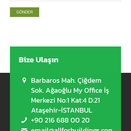
Bize Ulaşın
Barbaros Mah. Çiğdem
Sok. Ağaoğlu My Office İş
Merkezi No:1 Kat:4 D:21
Ataşehir-İSTANBUL
+90 216 688 00 20
email@allforbuildings.com