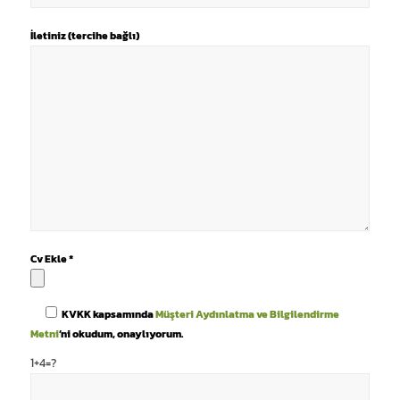
İletiniz (tercihe bağlı)
Cv Ekle *
KVKK kapsamında
Müşteri Aydınlatma ve Bilgilendirme
Metni
’ni okudum, onaylıyorum.
1+4=?