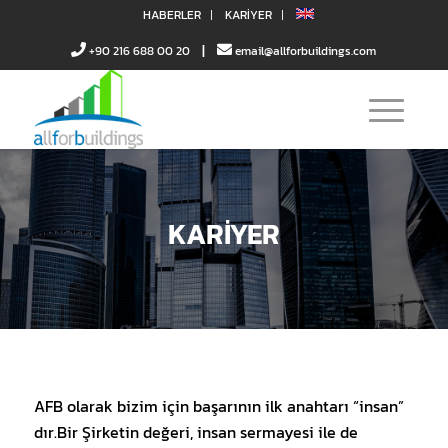
HABERLER
KARIYER
|
+90 216 688 00 20
email@allforbuildings.com
KARİYER
AFB olarak bizim için başarının ilk anahtarı “insan”
dır.Bir Şirketin değeri, insan sermayesi ile de